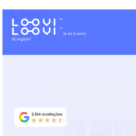
tá na Loovi,
tá seguro!