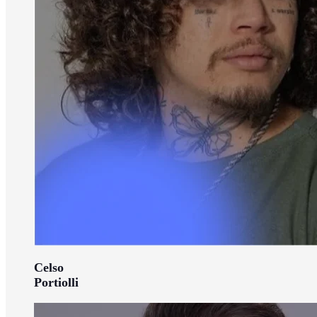
Celso
Portiolli