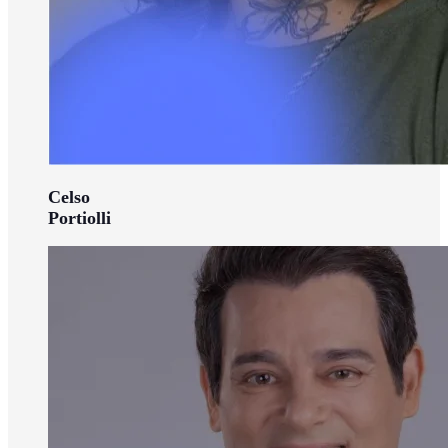
Celso
Portiolli