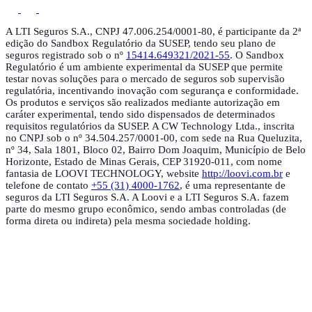
A LTI Seguros S.A., CNPJ 47.006.254/0001-80, é participante da 2ª
edição do Sandbox Regulatório da SUSEP, tendo seu plano de
seguros registrado sob o nº
15414.649321/2021-55
. O Sandbox
Regulatório é um ambiente experimental da SUSEP que permite
testar novas soluções para o mercado de seguros sob supervisão
regulatória, incentivando inovação com segurança e conformidade.
Os produtos e serviços são realizados mediante autorização em
caráter experimental, tendo sido dispensados de determinados
requisitos regulatórios da SUSEP. A CW Technology Ltda., inscrita
no CNPJ sob o nº 34.504.257/0001-00, com sede na Rua Queluzita,
nº 34, Sala 1801, Bloco 02, Bairro Dom Joaquim, Município de Belo
Horizonte, Estado de Minas Gerais, CEP 31920-011, com nome
fantasia de LOOVI TECHNOLOGY, website
http://loovi.com.br
e
telefone de contato
+55 (31) 4000-1762
, é uma representante de
seguros da LTI Seguros S.A. A Loovi e a LTI Seguros S.A. fazem
parte do mesmo grupo econômico, sendo ambas controladas (de
forma direta ou indireta) pela mesma sociedade holding.