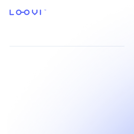
tá na Loovi,
tá seguro!