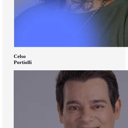
Celso
Portiolli