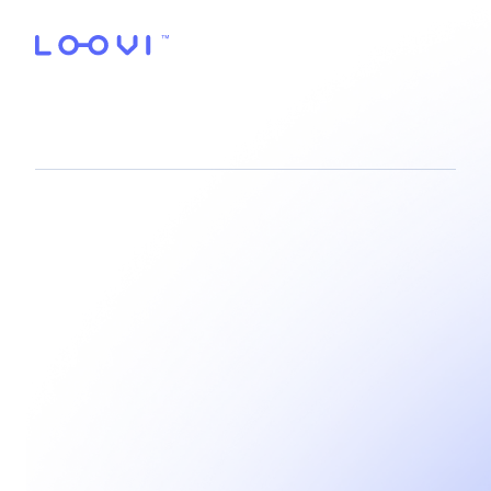
tá na Loovi,
tá seguro!