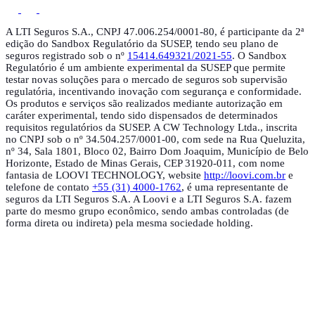
A LTI Seguros S.A., CNPJ 47.006.254/0001-80, é participante da 2ª
edição do Sandbox Regulatório da SUSEP, tendo seu plano de
seguros registrado sob o nº
15414.649321/2021-55
. O Sandbox
Regulatório é um ambiente experimental da SUSEP que permite
testar novas soluções para o mercado de seguros sob supervisão
regulatória, incentivando inovação com segurança e conformidade.
Os produtos e serviços são realizados mediante autorização em
caráter experimental, tendo sido dispensados de determinados
requisitos regulatórios da SUSEP. A CW Technology Ltda., inscrita
no CNPJ sob o nº 34.504.257/0001-00, com sede na Rua Queluzita,
nº 34, Sala 1801, Bloco 02, Bairro Dom Joaquim, Município de Belo
Horizonte, Estado de Minas Gerais, CEP 31920-011, com nome
fantasia de LOOVI TECHNOLOGY, website
http://loovi.com.br
e
telefone de contato
+55 (31) 4000-1762
, é uma representante de
seguros da LTI Seguros S.A. A Loovi e a LTI Seguros S.A. fazem
parte do mesmo grupo econômico, sendo ambas controladas (de
forma direta ou indireta) pela mesma sociedade holding.